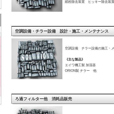
紙粉除去装置 ヒッキー除去装
空調設備・チラー設備 設計・施工・メンテナンス
空調設備 チラー設備の施工・
《主な製品》
エイワ機工製 加湿器
ORION製 チラー 他
ろ過フィルター他 消耗品販売