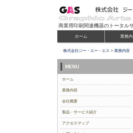
商業用印刷関連機器のトータル
コ
ホーム
業務内
メインメニュー
ン
テ
株式会社ジー・エー・エス
>
業務内容
ン
ツ
MENU
へ
ホーム
移
動
業務内容
会社概要
製品・サービス紹介
アクセスマップ